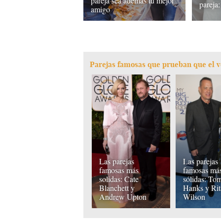
pareja sea además tu mejor
pareja:
amigo
Parejas famosas que prueban que el v
Las parejas
Las parejas
famosas más
famosas má
solidas: Cate
sólidas: To
Blanchett y
Hanks y Rit
Andrew Upton
Wilson