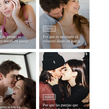
A
PAREJA
é de pronto se
Por qué es necesario el
el interés en pareja
esfuerzo diario en pareja
PAREJA
A
Por qué las parejas que
unicación en