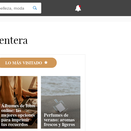
 entera
LO MÁS VISITADO
Álbumes de fotos
online: las
mejores opciones
Perfumes de
para imprimir
verano: aromas
tus recuerdos
frescos y ligeros