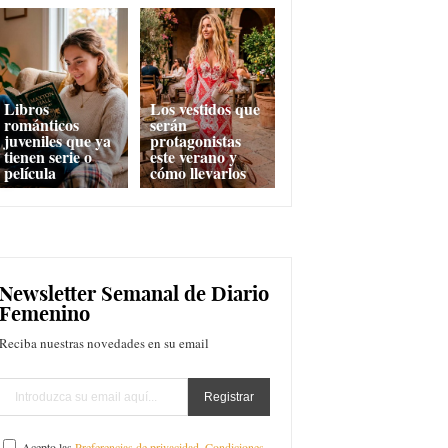
Libros
Los vestidos que
románticos
serán
juveniles que ya
protagonistas
tienen serie o
este verano y
película
cómo llevarlos
Newsletter Semanal de Diario
Femenino
Reciba nuestras novedades en su email
Acepto las
Preferencias de privacidad
,
Condiciones