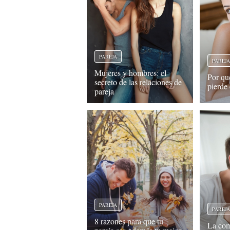
PAREJA
PAREJ
Mujeres y hombres: el
Por qu
secreto de las relaciones de
pierde 
pareja
PAREJA
PAREJ
8 razones para que tu
La com