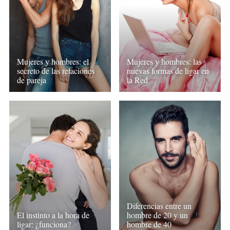
Mujeres y hombres: el
Mujeres y hombres: las
secreto de las relaciones
nuevas formas de ligar en
de pareja
la Red
Diferencias entre un
El instinto a la hora de
hombre de 20 y un
ligar: ¿funciona?
hombre de 40