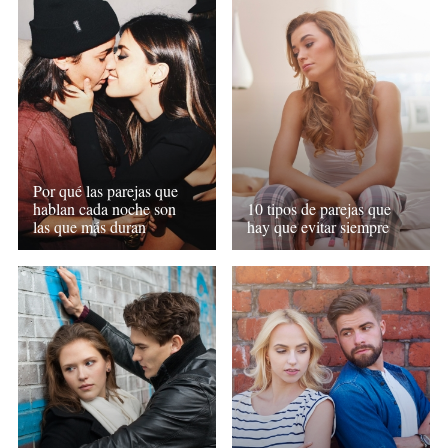
Por qué las parejas que
hablan cada noche son
10 tipos de parejas que
las que más duran
hay que evitar siempre