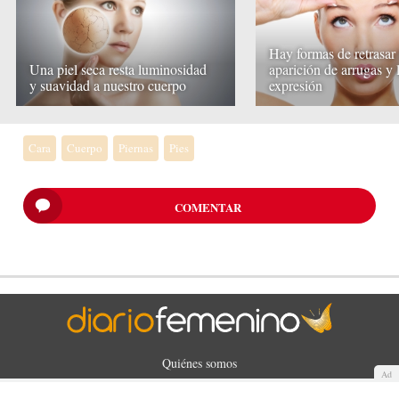
Hay formas de retrasar 
Una piel seca resta luminosidad
aparición de arrugas y 
y suavidad a nuestro cuerpo
expresión
Cara
Cuerpo
Piernas
Pies
COMENTAR
Quiénes somos
Ad
Cookies