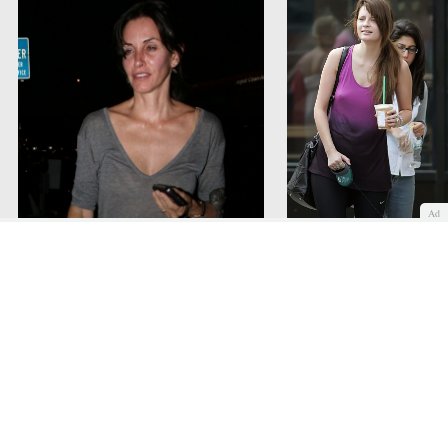
Ad
Courteney Cox se atreve a salir a
la calle sin maquillar
Mischa Barton sin maqu
Cuerpo
Maquillaje
Piel
Cara