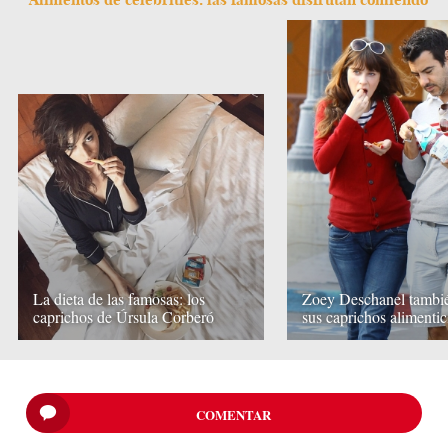
La dieta de las famosas: los
Zoey Deschanel tambié
caprichos de Úrsula Corberó
sus caprichos alimentic
COMENTAR