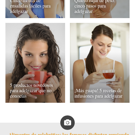
Cinco menús de
Quiero bajar de peso:
ensaladas fáciles para
cinco pasos para
adelgazar
adelgazar
5 productos novedosos
para adelgazar que no
¡Más guapa! 5 recetas de
conocías
infusiones para adelgazar
Alimentos de celebrities: las famosas disfrutan comiendo