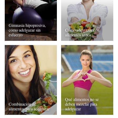
Gimnasia hipopresiva,
cómo adelgazar sin
Cómo adelgazar con
esfuerzo
alimentos sanos
Qué alimentos no se
Combinación de
deben mezclar para
alimentos para adelgazar
adelgazar