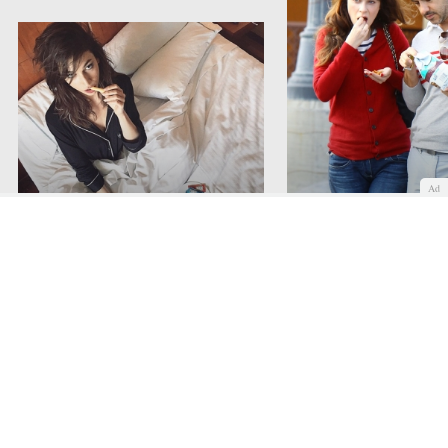
Ad
La dieta de las famosas: los
Zoey Deschanel tambié
caprichos de Úrsula Corberó
sus caprichos alimentic
COMENTAR