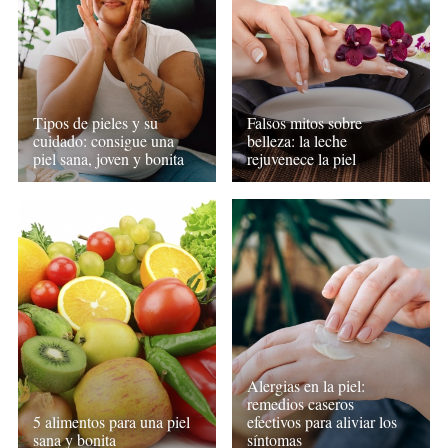
Tipos de pieles y su
Falsos mitos sobre
cuidado: consigue una
belleza: la leche
piel sana, joven y bonita
rejuvenece la piel
Alergias en la piel:
remedios caseros
efectivos para aliviar los
5 alimentos para una piel
síntomas
sana y bonita