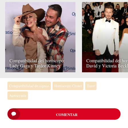
Compatibilidad del horóscopo:
Compatibilidad del ho
Lady Gaga y Taylor Kinney
David y Victoria Bec
Compatibilidad de signos
Horóscopo Chino
Tarot
Autoayuda
COMENTAR