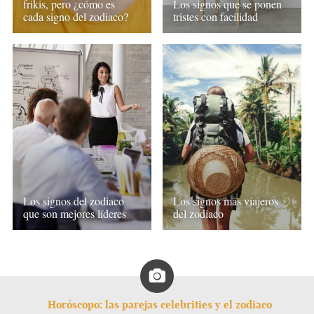
frikis, pero ¿cómo es
Los signos que se ponen
cada signo del zodiaco?
tristes con facilidad
Los signos del zodiaco
Los signos más viajeros
que son mejores líderes
del zodiaco
Horóscopo: las parejas celebrities y el zodiaco