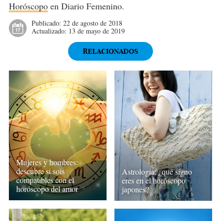
Horóscopo
en Diario Femenino.
Publicado:
22 de agosto de 2018
Actualizado:
13 de mayo de 2019
RELACIONADOS
Mujeres y hombres:
descubre si sois
Astrología: ¿qué signo
compatibles con el
eres en el horóscopo
horóscopo del amor
japonés?