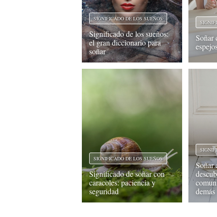
SIGNIFICADO DE LOS SUEÑOS
SIGNIF
Significado de los sueños:
Soñar 
el gran diccionario para
espejo
soñar
SIGNIF
SIGNIFICADO DE LOS SUEÑOS
Soñar 
Significado de soñar con
descub
caracoles: paciencia y
comuni
seguridad
demás