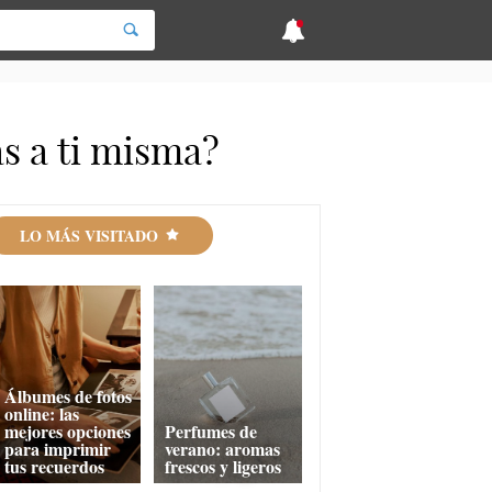
as a ti misma?
LO MÁS VISITADO
Álbumes de fotos
online: las
mejores opciones
Perfumes de
para imprimir
verano: aromas
tus recuerdos
frescos y ligeros