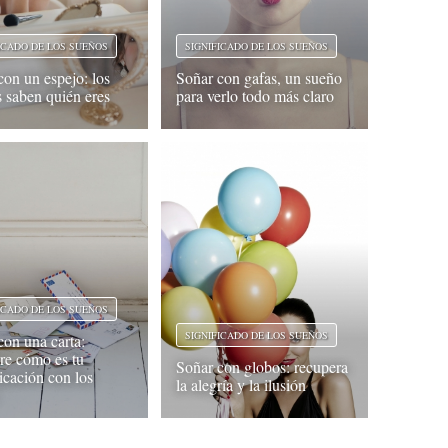
ICADO DE LOS SUEÑOS
SIGNIFICADO DE LOS SUEÑOS
con un espejo: los
Soñar con gafas, un sueño
s saben quién eres
para verlo todo más claro
ICADO DE LOS SUEÑOS
SIGNIFICADO DE LOS SUEÑOS
con una carta:
re cómo es tu
Soñar con globos: recupera
cación con los
la alegría y la ilusión