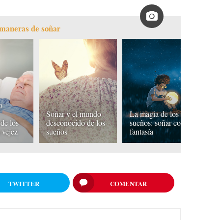
s maneras de soñar
o
Lo
Soñar y el mundo
La magia de los
nu
de los
desconocido de los
sueños: soñar con
so
 vejez
sueños
fantasía
o
TWITTER
COMENTAR