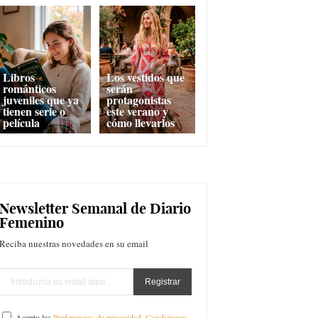
Libros
Los vestidos que
románticos
serán
juveniles que ya
protagonistas
tienen serie o
este verano y
película
cómo llevarlos
Newsletter Semanal de Diario
Femenino
Reciba nuestras novedades en su email
Acepto las
Preferencias de privacidad
,
Condiciones