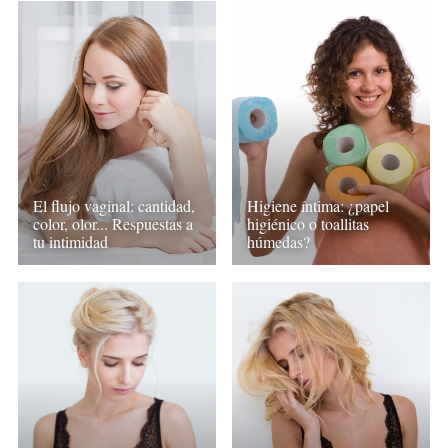
El flujo vaginal: cantidad,
Higiene íntima: ¿papel
color, olor... Respuestas a
higiénico o toallitas
tu intimidad
húmedas?