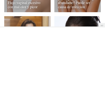
Flujo vaginal excesivo
abundante? Puede ser
con mal olor y picor
causa de infección
Ad
Consejos útiles y
sencillos para prevenir la
vulvovaginitis o
El flujo vaginal blanco y
inflamación vaginal
la ovulación