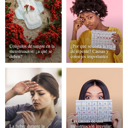
¿Por qué se corta la regla
Coágulos de sangre en la
de repente? Causas y
menstruación: ¿a qué se
consejos importantes
deben?
Las causas de una
La fiebre durante la
menstruación irregular: