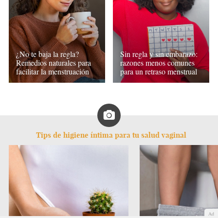
¿No te baja la regla?
Sin regla y sin embarazo:
Remedios naturales para
razones menos comunes
facilitar la menstruación
para un retraso menstrual
Tips de higiene íntima para tu salud vaginal
Ad