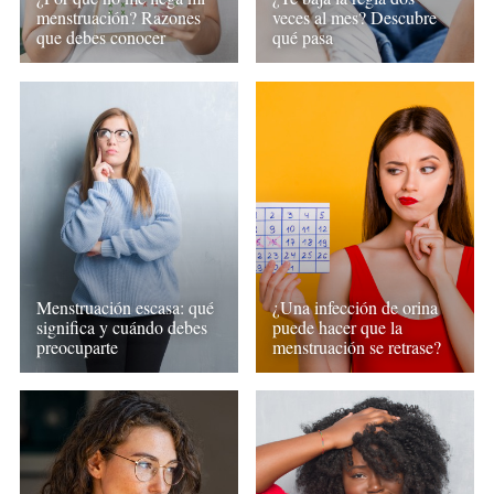
menstruación? Razones
veces al mes? Descubre
que debes conocer
qué pasa
Menstruación escasa: qué
¿Una infección de orina
significa y cuándo debes
puede hacer que la
preocuparte
menstruación se retrase?