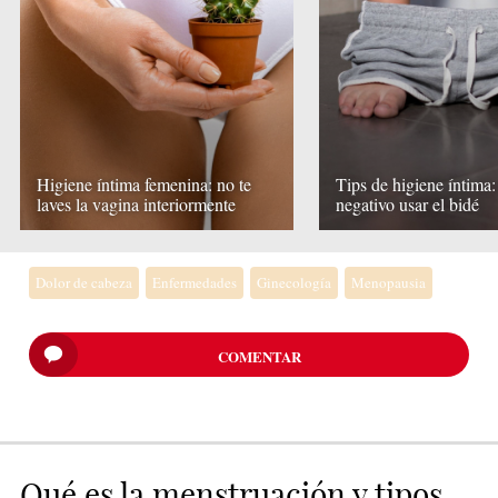
Higiene íntima femenina: no te
Tips de higiene íntima:
laves la vagina interiormente
negativo usar el bidé
Dolor de cabeza
Enfermedades
Ginecología
Menopausia
COMENTAR
Qué es la menstruación y tipos