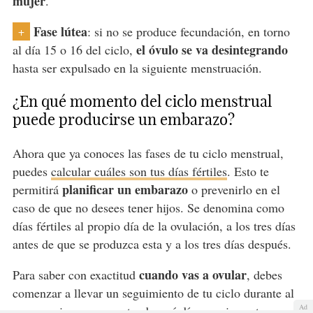
mujer
.
Fase lútea
: si no se produce fecundación, en torno
+
el óvulo se va desintegrando
al día 15 o 16 del ciclo,
hasta ser expulsado en la siguiente menstruación.
¿En qué momento del ciclo menstrual
puede producirse un embarazo?
Ahora que ya conoces las fases de tu ciclo menstrual,
puedes
calcular cuáles son tus días fértiles
. Esto te
planificar un embarazo
permitirá
o prevenirlo en el
caso de que no desees tener hijos. Se denomina como
días fértiles al propio día de la ovulación, a los tres días
antes de que se produzca esta y a los tres días después.
cuando vas a ovular
Para saber con exactitud
, debes
comenzar a llevar un seguimiento de tu ciclo durante al
Ad
menos seis meses, anotando qué días
comienza tu