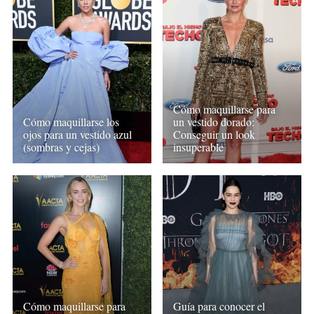
Cómo maquillarse para
Cómo maquillarse los
un vestido dorado:
ojos para un vestido azul
Conseguir un look
(sombras y cejas)
insuperable
Cómo maquillarse para
Guía para conocer el