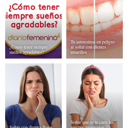
Tu autoestima en peligro
¿Cómo tener siempre
al soñar con dientes
sueños agradables?
amarillos
Soñar que se te caen las
Soñar con dientes flojos:
muelas: momentos