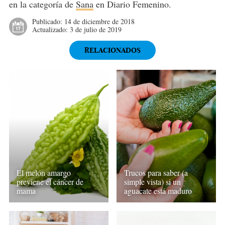
en la categoría de
Sana
en Diario Femenino.
Publicado:
14 de diciembre de 2018
Actualizado:
3 de julio de 2019
RELACIONADOS
Trucos para saber (a
El melón amargo
simple vista) si un
previene el cáncer de
aguacate está maduro
mama