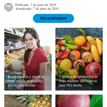
Publicado:
3 de junio de 2019
Actualizado:
7 de junio de 2019
RELACIONADOS
Ir a la frutería y elegir un
7 formas de aprovechar la
buen melón es posible:
fruta madura: alternativas
trucos para acertar
para NO tirarla