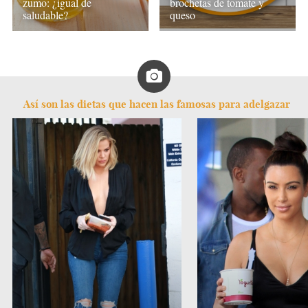
zumo: ¿igual de
brochetas de tomate y
saludable?
queso
Así son las dietas que hacen las famosas para adelgazar