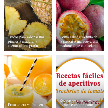
Trucos para saber si una
Cómo saber si la fruta de
piña está madura (y
la pasión o maracuyá está
acertar al comprarla)
madura: elige con acierto
Recetas de aperitivos
Fruta entera vs fruta en
fáciles: cómo preparar