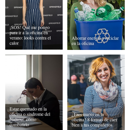
¡SOS! Qué me pongo
para ir a la oficina en
verano: looks contra el
Ahorrar energía y reciclar
calor
en la oficina
Estar quemado en la
oficina o síndrome del
¿Eres nuevo en la
burnout: cómo
oficina? 8 formas de caer
combatirlo
bien a tus compañeros