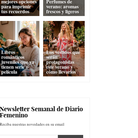
mejores opciones
Perfumes de
para imprimir
verano: aromas
tus recuerdos
frescos y ligeros
Libros
Los vestidos que
románticos
serán
juveniles que ya
protagonistas
tienen serie o
este verano y
película
cómo llevarlos
Newsletter Semanal de Diario
Femenino
Reciba nuestras novedades en su email