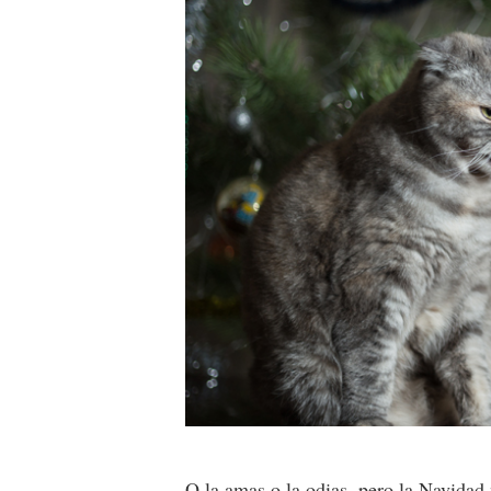
O la amas o la odias, pero
la Navidad