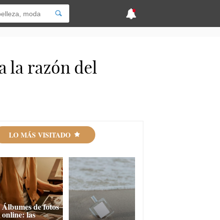
a la razón del
LO MÁS VISITADO
Álbumes de fotos
online: las