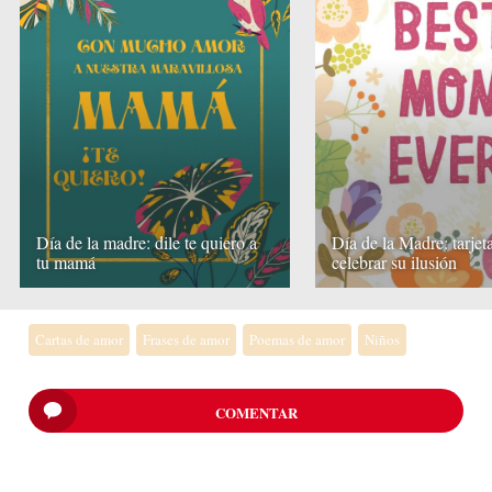
Día de la madre: dile te quiero a
Día de la Madre: tarjet
tu mamá
celebrar su ilusión
Cartas de amor
Frases de amor
Poemas de amor
Niños
COMENTAR