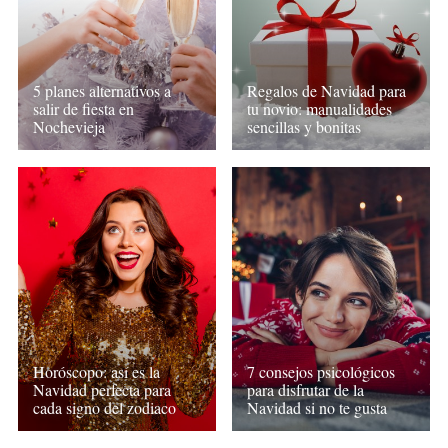
Regalos de Navidad para
5 planes alternativos a
tu novio: manualidades
salir de fiesta en
sencillas y bonitas
Nochevieja
Horóscopo: así es la
7 consejos psicológicos
Navidad perfecta para
para disfrutar de la
cada signo del zodiaco
Navidad si no te gusta