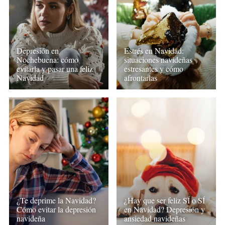
Depresión en
Estrés en Navidad:
Nochebuena: cómo
situaciones navideñas
evitarla y pasar una feliz
estresantes y cómo
Navidad
afrontarlas
¿Te deprime la Navidad?
¿Hay que ser feliz SÍ o SÍ
Cómo evitar la depresión
en Navidad? Depresión y
navideña
ansiedad navideñas