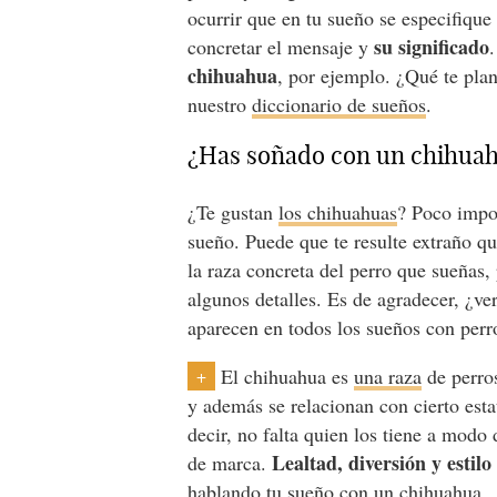
ocurrir que en tu sueño se especifique
su significado
concretar el mensaje y
chihuahua
, por ejemplo. ¿Qué te pla
nuestro
diccionario de sueños
.
¿Has soñado con un chihuahu
¿Te gustan
los chihuahuas
? Poco impor
sueño. Puede que te resulte extraño qu
la raza concreta del perro que sueñas,
algunos detalles. Es de agradecer, ¿ve
aparecen en todos los sueños con perr
El chihuahua es
una raza
de perros
+
y además se relacionan con cierto est
decir, no falta quien los tiene a mod
Lealtad, diversión y estilo
de marca.
hablando tu sueño con un chihuahua.