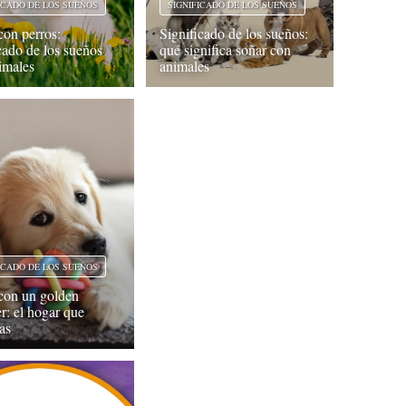
ICADO DE LOS SUEÑOS
SIGNIFICADO DE LOS SUEÑOS
con perros:
Significado de los sueños:
icado de los sueños
qué significa soñar con
imales
animales
ICADO DE LOS SUEÑOS
con un golden
er: el hogar que
as