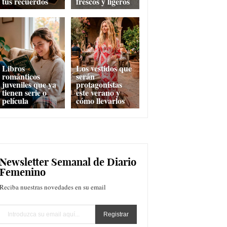
tus recuerdos
frescos y ligeros
Libros
Los vestidos que
románticos
serán
juveniles que ya
protagonistas
tienen serie o
este verano y
película
cómo llevarlos
Newsletter Semanal de Diario
Femenino
Reciba nuestras novedades en su email