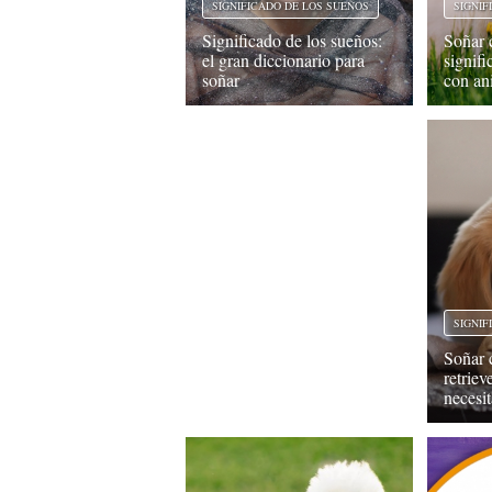
SIGNIF
SIGNIFICADO DE LOS SUEÑOS
Soñar 
Significado de los sueños:
signif
el gran diccionario para
con an
soñar
SIGNIF
Soñar 
retriev
necesit