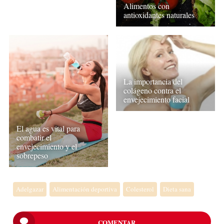
Alimentos con
antioxidantes naturales
La importancia del
colágeno contra el
envejecimiento facial
El agua es vital para
combatir el
envejecimiento y el
sobrepeso
Adelgazar
Alimentación deportiva
Colesterol
Dieta sana
COMENTAR