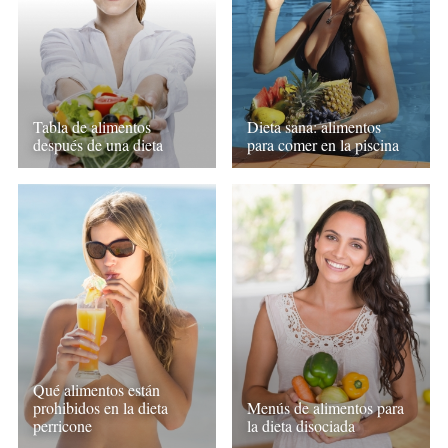
Tabla de alimentos
Dieta sana: alimentos
después de una dieta
para comer en la piscina
Qué alimentos están
prohibidos en la dieta
Menús de alimentos para
perricone
la dieta disociada