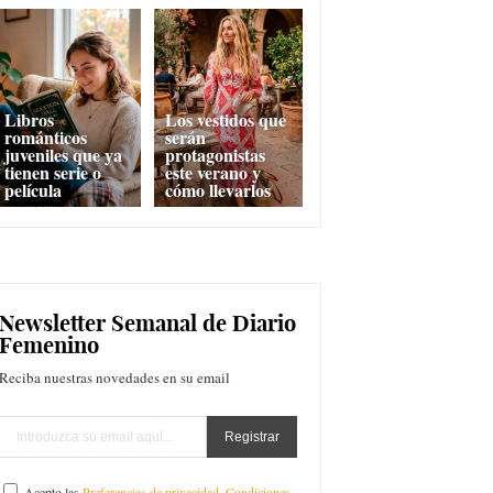
Libros
Los vestidos que
románticos
serán
juveniles que ya
protagonistas
tienen serie o
este verano y
película
cómo llevarlos
Newsletter Semanal de Diario
Femenino
Reciba nuestras novedades en su email
Acepto las
Preferencias de privacidad
,
Condiciones