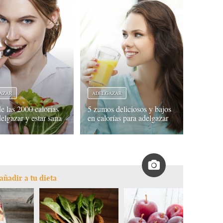
AZAR
ADELGAZAR
e las 2000 calorías
5 zumos deliciosos y bajos
elgazar y estar sana
en calorías para adelgazar
añadir a tu dieta