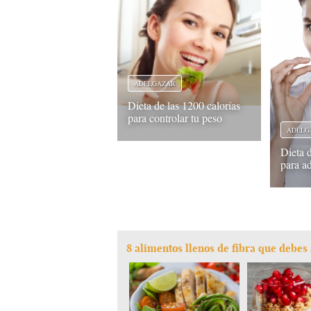
ADELGAZAR
Dieta de las 1200 calorías
para controlar tu peso
ADELG
Dieta d
para ad
8 alimentos llenos de fibra que debes 