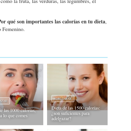
como la fruta, las verduras, las legumbres, el
Por qué son importantes las calorías en tu dieta
,
o Femenino.
ADELGAZAR
AZAR
Dieta de las 1500 calorías:
e las 1000 calorías,
¿son suficientes para
la lo que comes
adelgazar?