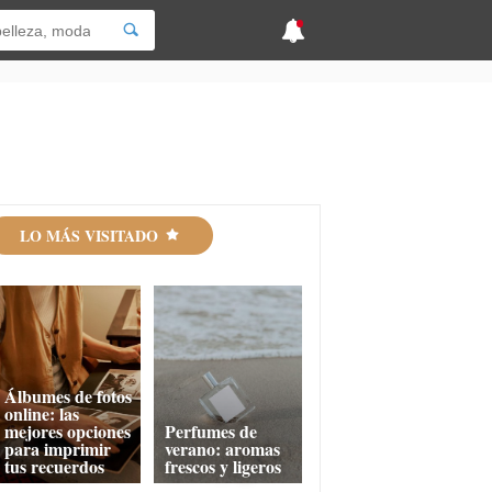
LO MÁS VISITADO
Álbumes de fotos
online: las
mejores opciones
Perfumes de
para imprimir
verano: aromas
tus recuerdos
frescos y ligeros