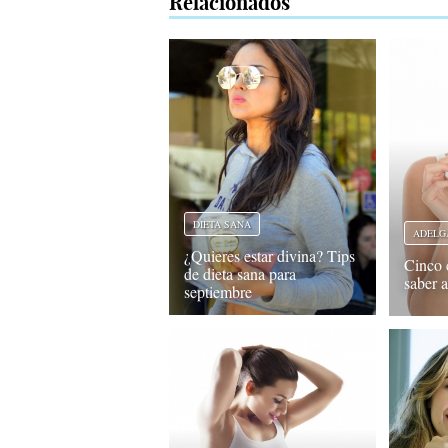
Relacionados
DIETA SANA
ADELG
¿Quieres estar divina? Tips
Cinco 
de dieta sana para
saber a
septiembre