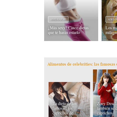
ADELGAZAR
ADELG
¿Más sexy? Cinco dietas
Los mit
que te harán estarlo
milagr
Alimentos de celebrities: las famosas
La dieta de las
Zoey Desch
famosas: los
también se 
caprichos de
caprichos