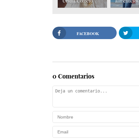
Úrsula Corberó
alimenticios
FACEBOOK
0 Comentarios