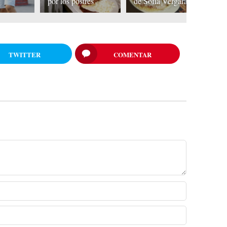
por los postres
de Sofía Vergara
c
TWITTER
COMENTAR