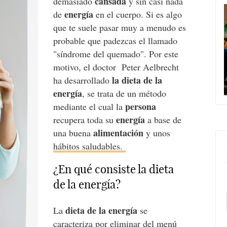
cansada
demasiado
y sin casi nada
energía
de
en el cuerpo. Si es algo
que te suele pasar muy a menudo es
probable que padezcas el llamado
"síndrome del quemado". Por este
motivo, el doctor Peter Aelbrecht
la dieta de la
ha desarrollado
energía
, se trata de un método
persona
mediante el cual la
energía
recupera toda su
a base de
alimentación
una buena
y unos
hábitos saludables.
¿En qué consiste la dieta
de la energía?
dieta de la energía
La
se
caracteriza por eliminar del menú