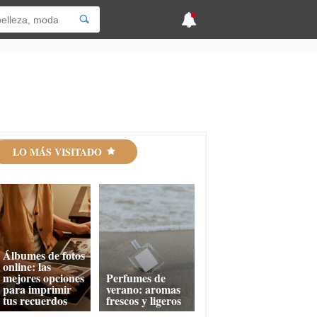
LO MÁS VISITADO
Álbumes de fotos
online: las
mejores opciones
Perfumes de
para imprimir
verano: aromas
tus recuerdos
frescos y ligeros