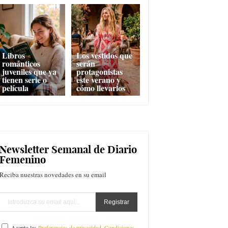
Libros
Los vestidos que
románticos
serán
juveniles que ya
protagonistas
tienen serie o
este verano y
película
cómo llevarlos
Newsletter Semanal de Diario
Femenino
Reciba nuestras novedades en su email
Acepto las
Preferencias de privacidad
,
Condiciones