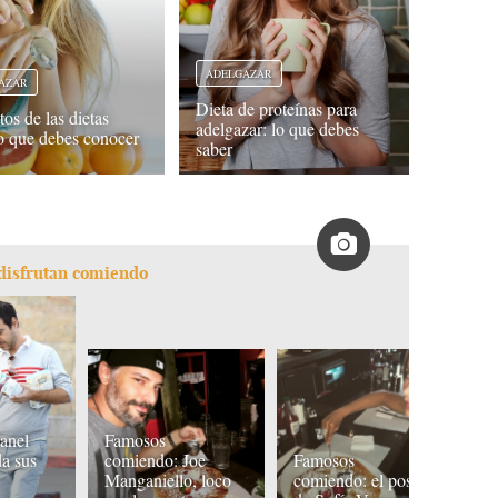
ADELGAZAR
AZAR
Dieta de proteínas para
os de las dietas
adelgazar: lo que debes
o que debes conocer
saber
 disfrutan comiendo
anel
Famosos
F
da sus
comiendo: Joe
Famosos
B
Manganiello, loco
comiendo: el postre
e