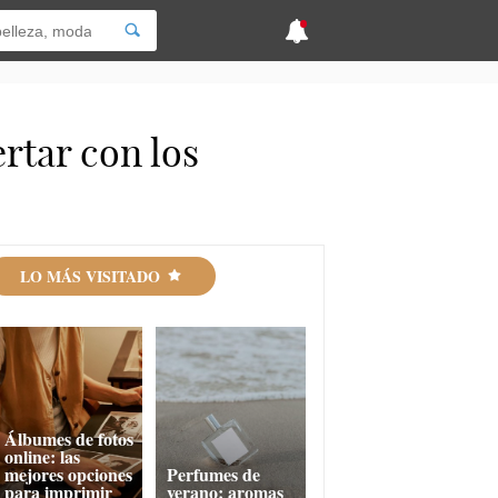
rtar con los
LO MÁS VISITADO
Álbumes de fotos
online: las
mejores opciones
Perfumes de
para imprimir
verano: aromas