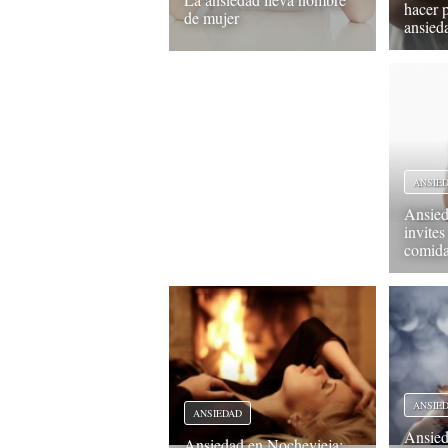
hacer p
de mujer
ansied
ANSIE
Ansied
invites
comida
ANSIE
ANSIEDAD
Ansied
Ansiedad en Nochevieja: