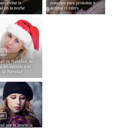
ara evitar la
consejos para gestionar y
ad en la noche
aceptar el estrés
DAD
ad en Navidad: no
 a los nervios a tu
 de Navidad
DAD
ad por la ausencia