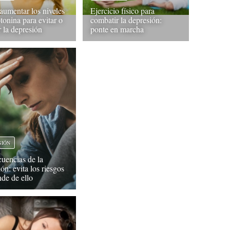
umentar los niveles
Ejercicio físico para
tonina para evitar o
combatir la depresión:
r la depresión
ponte en marcha
SIÓN
uencias de la
ón: evita los riesgos
nde de ello