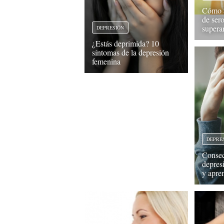
Cómo a
de sero
supera
DEPRESIÓN
¿Estás deprimida? 10
síntomas de la depresión
femenina
DEPRE
Consec
depresi
y apre