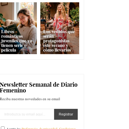
Libros
Los vestidos que
románticos
serán
juveniles que ya
protagonistas
tienen serie o
este verano y
película
cómo llevarlos
Newsletter Semanal de Diario
Femenino
Reciba nuestras novedades en su email
Acepto las
Preferencias de privacidad
,
Condiciones