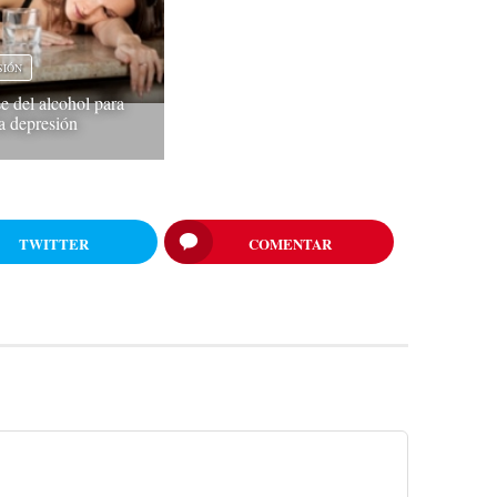
SIÓN
e del alcohol para
la depresión
TWITTER
COMENTAR