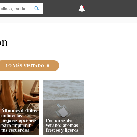
ón
LO MÁS VISITADO
Álbumes de fotos
online: las
mejores opciones
Perfumes de
para imprimir
verano: aromas
tus recuerdos
frescos y ligeros