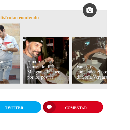
 disfrutan comiendo
anel
Famosos
F
da sus
comiendo: Joe
Famosos
B
Manganiello, loco
comiendo: el postre
e
por los postres
de Sofía Vergara
c
TWITTER
COMENTAR