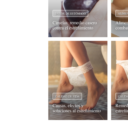
DOLOR DE ESTÓMAGO
ALIME
Ciruelas: remedio casero
Alimen
contra el estreñimiento
combat
CALIDAD DE VIDA
CALIDA
Causas, efectos y
Remedi
soluciones al estreñimiento
estreñ