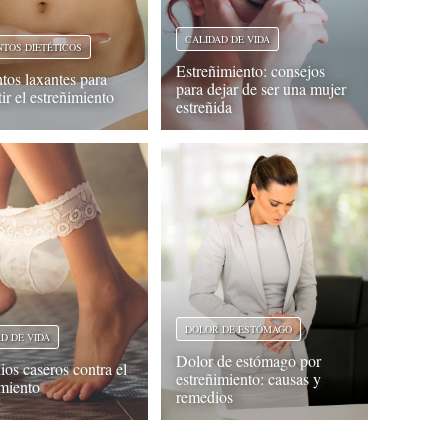
CALIDAD DE VIDA
NTOS DIETÉTICOS
Estreñimiento: consejos
tos laxantes para
para dejar de ser una mujer
ir el estreñimiento
estreñida
DOLOR DE ESTÓMAGO
D DE VIDA
Dolor de estómago por
os caseros contra el
estreñimiento: causas y
imiento
remedios