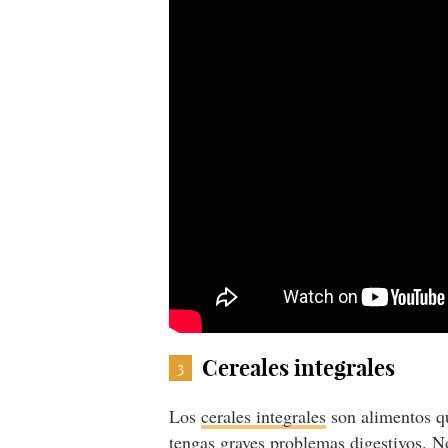
Cereales integrales
3
Los
cerales integrales
son alimentos qu
tengas graves problemas digestivos. N