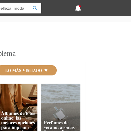
oblema
LO MÁS VISITADO
Álbumes de fotos
online: las
mejores opciones
Perfumes de
para imprimir
verano: aromas