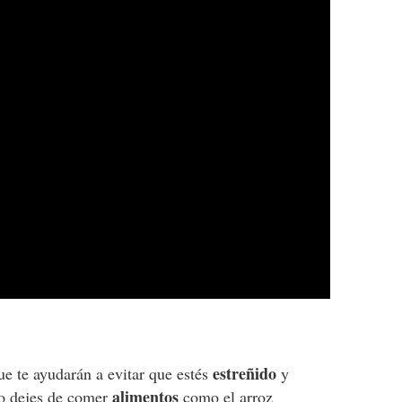
estreñido
e te ayudarán a evitar que estés
y
alimentos
o dejes de comer
como el arroz