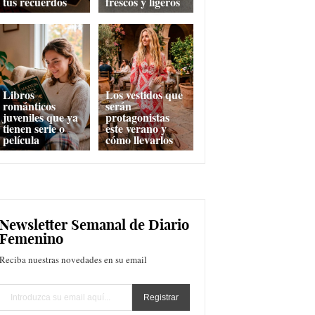
tus recuerdos
frescos y ligeros
Libros
Los vestidos que
románticos
serán
juveniles que ya
protagonistas
tienen serie o
este verano y
película
cómo llevarlos
Newsletter Semanal de Diario
Femenino
Reciba nuestras novedades en su email