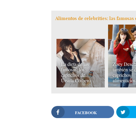
Alimentos de celebrities: las famosas
La dieta de las
Zoey Desch
famosas: los
también se 
caprichos de
caprichos
Úrsula Corberó
alimenticios
FACEBOOK