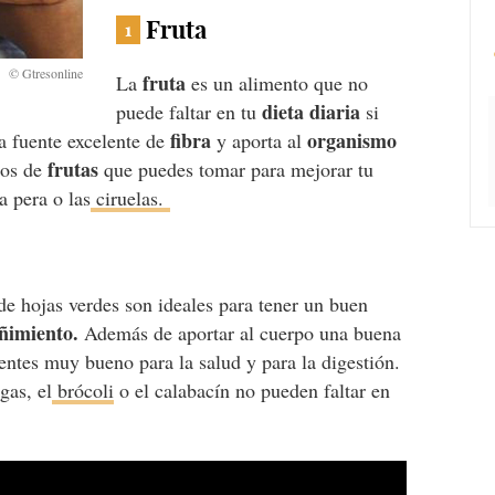
Fruta
1
fruta
La
es un alimento que no
dieta diaria
puede faltar en tu
si
fibra
organismo
a fuente excelente de
y aporta al
frutas
os de
que puedes tomar para mejorar tu
a pera o las
ciruelas.
de hojas verdes son ideales para tener un buen
eñimiento.
Además de aportar al cuerpo una buena
entes muy bueno para la salud y para la digestión.
gas, el
brócoli
o el calabacín no pueden faltar en