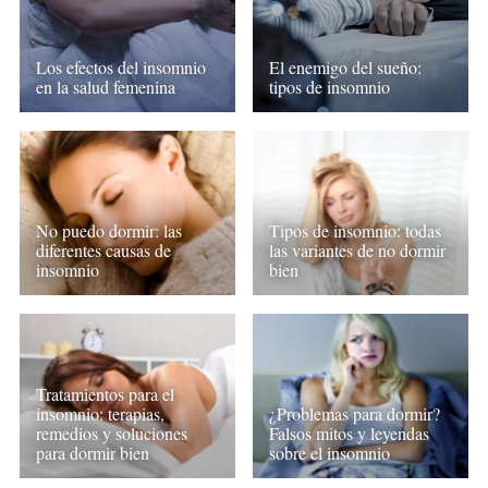
Los efectos del insomnio
El enemigo del sueño:
en la salud femenina
tipos de insomnio
No puedo dormir: las
Tipos de insomnio: todas
diferentes causas de
las variantes de no dormir
insomnio
bien
Tratamientos para el
insomnio: terapias,
¿Problemas para dormir?
remedios y soluciones
Falsos mitos y leyendas
para dormir bien
sobre el insomnio