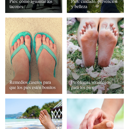
Pies: cómo aguantar los
Pies: cuidado, prevención
tacones
y belleza
Remedios caseros para
Problemas veraniegos
que los pies estén bonitos
para los pies