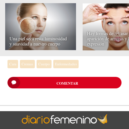
Hay formas de retrasar 
Una piel seca resta luminosidad
aparición de arrugas y 
y suavidad a nuestro cuerpo
expresión
Cara
Cremas
Cuerpo
Enfermedades
COMENTAR