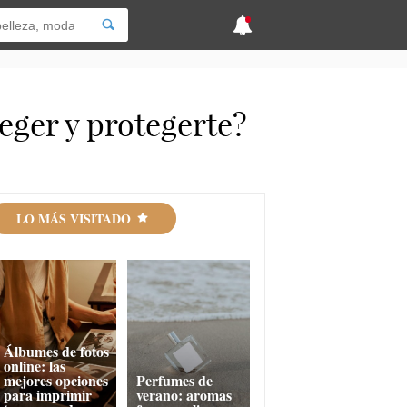
teger y protegerte?
LO MÁS VISITADO
Álbumes de fotos
online: las
mejores opciones
Perfumes de
para imprimir
verano: aromas