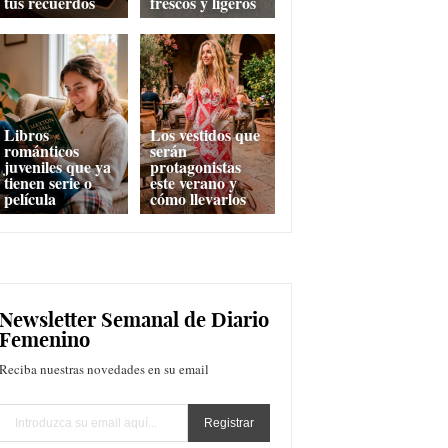
tus recuerdos
frescos y ligeros
Libros
Los vestidos que
románticos
serán
juveniles que ya
protagonistas
tienen serie o
este verano y
película
cómo llevarlos
Newsletter Semanal de Diario
Femenino
Reciba nuestras novedades en su email