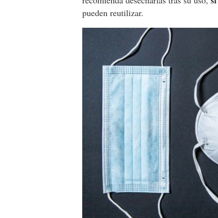
s
recomienda desecharlas tras su uso,
pueden reutilizar.