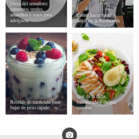
Dieta del semáforo:
alimentos verdes,
amarillos y rojos para
Cómo hacer batidos
adelgazar
detox en la thermomix
Qué es la dieta
Recetas de merienda para
balanceada y en qué
bajar de peso rápido
consiste