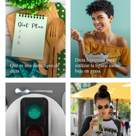
Dieta hipograsa para
Qué es una dieta: tipos de
estilizar la figura: menú
dieta
bajo en grasa