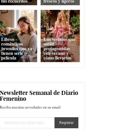
tus recuerdos
frescos y ligeros
Libros
Los vestidos que
románticos
serán
juveniles que ya
protagonistas
tienen serie o
este verano y
película
cómo llevarlos
Newsletter Semanal de Diario
Femenino
Reciba nuestras novedades en su email