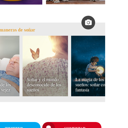
s maneras de soñar
o
Lo
Soñar y el mundo
La magia de los
nu
de los
desconocido de los
sueños: soñar con
so
 vejez
sueños
fantasía
o