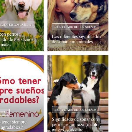
ICADO DE LOS SUEÑOS
SIGNIFICADO DE LOS SUEÑOS
con perros:
Los diferentes significados
icado de los sueños
de soñar con animales
imales
SIGNIFICADO DE LOS SUEÑOS
LOGÍA
Significado de soñar con
tener siempre
perros según raza (o color):
 agradables?
galgos, yorkshire…