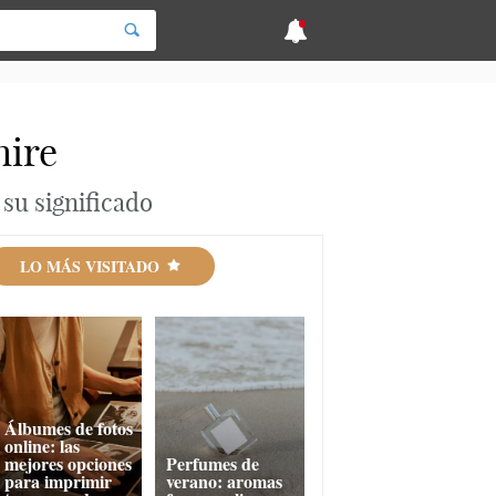
hire
su significado
LO MÁS VISITADO
Álbumes de fotos
online: las
mejores opciones
Perfumes de
para imprimir
verano: aromas