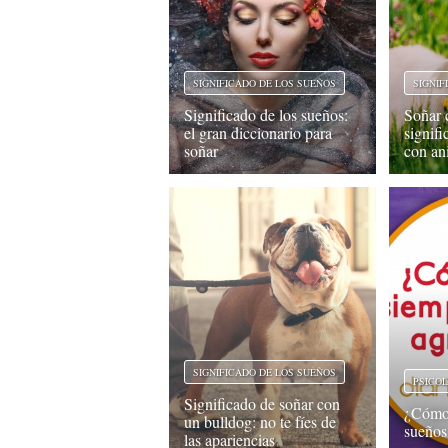
SIGNIF
SIGNIFICADO DE LOS SUEÑOS
Soñar 
Significado de los sueños:
signif
el gran diccionario para
con an
soñar
SIGNIFICADO DE LOS SUEÑOS
PSICO
Significado de soñar con
¿Cómo 
un bulldog: no te fíes de
sueños
las apariencias