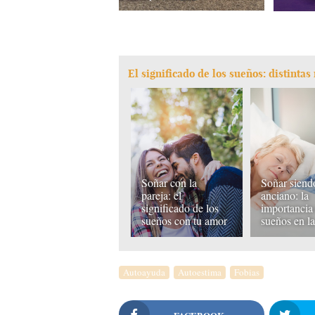
El significado de los sueños: distinta
Soñar con la
Soñar siend
pareja: el
anciano: la
significado de los
importancia 
sueños con tu amor
sueños en la
Autoayuda
Autoestima
Fobias