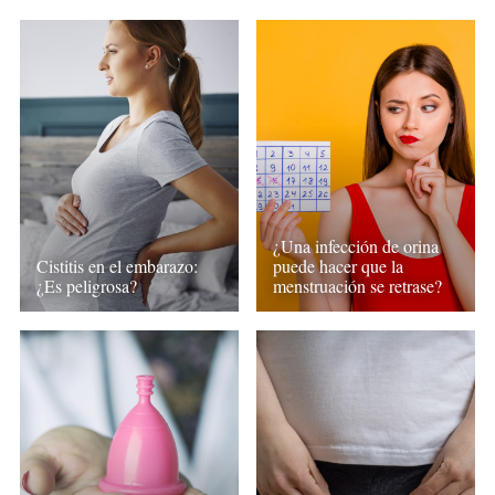
¿Una infección de orina
Cistitis en el embarazo:
puede hacer que la
¿Es peligrosa?
menstruación se retrase?