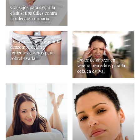
Consejos para evitar la
cistitis: tips útiles contra
la infección urinaria
Diarrea: cómo prevenir la
descomposición y
remedios caseros para
sobrellevarla
Dolor de cabeza en
verano: remedios para la
cefalea estival