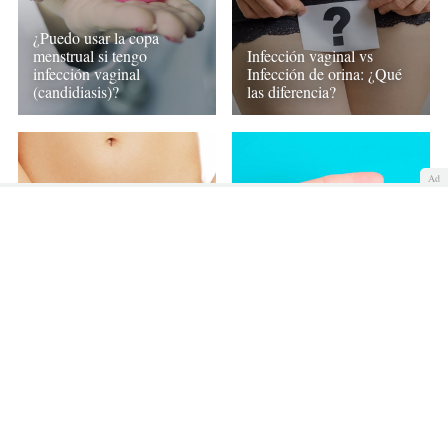
¿Puedo usar la copa
menstrual si tengo
Infección vaginal vs
infección vaginal
Infección de orina: ¿Qué
(candidiasis)?
las diferencia?
Ad
¿Cada cuánto hay que
Cómo cuidar tu vagina
vaciar la copa menstrual?
para evitar infecciones
Cómo sacarla fácilmente
vaginales