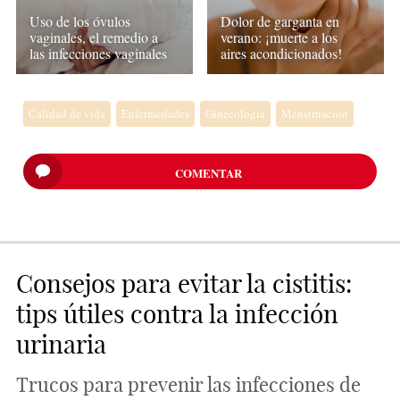
Uso de los óvulos
Dolor de garganta en
vaginales, el remedio a
verano: ¡muerte a los
las infecciones vaginales
aires acondicionados!
Calidad de vida
Enfermedades
Ginecología
Menstruación
COMENTAR
Consejos para evitar la cistitis:
tips útiles contra la infección
urinaria
Trucos para prevenir las infecciones de