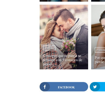
PAREJA
PAREJ
Consigue que tu pareja se
Por qu
refuerce con 5 consejos de
pierde 
amor
FACEBOOK