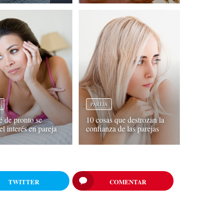
A
PAREJA
é de pronto se
10 cosas que destrozan la
el interés en pareja
confianza de las parejas
TWITTER
COMENTAR