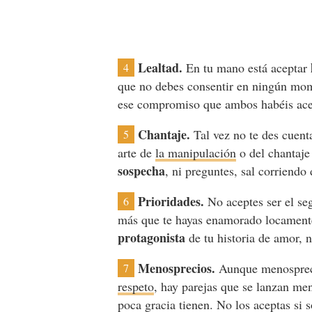
Lealtad.
En tu mano está aceptar
4
que no debes consentir en ningún mo
ese compromiso que ambos habéis acep
Chantaje.
Tal vez no te des cuent
5
arte de
la manipulación
o del chantaje
sospecha
, ni preguntes, sal corriendo 
Prioridades.
No aceptes ser el se
6
más que te hayas enamorado locamente
protagonista
de tu historia de amor, 
Menosprecios.
Aunque menospreci
7
respeto
, hay parejas que se lanzan me
poca gracia tienen. No los aceptas si s