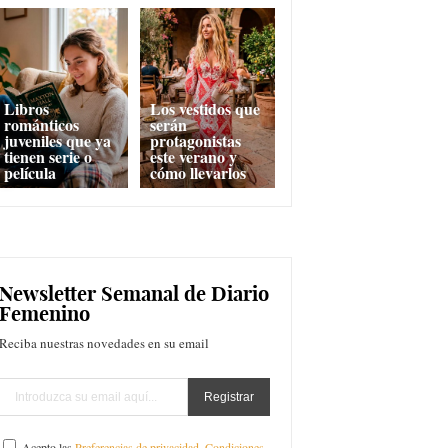
Libros
Los vestidos que
románticos
serán
juveniles que ya
protagonistas
tienen serie o
este verano y
película
cómo llevarlos
Newsletter Semanal de Diario
Femenino
Reciba nuestras novedades en su email
Acepto las
Preferencias de privacidad
,
Condiciones