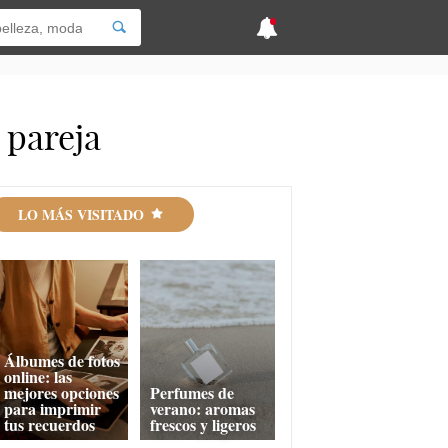
 pareja
LO MÁS VISITADO
Álbumes de fotos
online: las
mejores opciones
Perfumes de
para imprimir
verano: aromas
tus recuerdos
frescos y ligeros