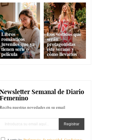
Libros
Los vestidos que
románticos
serán
juveniles que ya
protagonistas
tienen serie o
este verano y
película
cómo llevarlos
Newsletter Semanal de Diario
Femenino
Reciba nuestras novedades en su email
Acepto las
Preferencias de privacidad
,
Condiciones