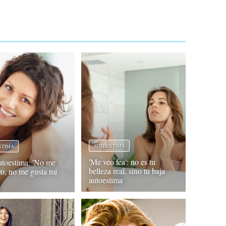
AUTOESTIMA
STIMA
'Me veo fea': no es tu
utoestima: 'No me
belleza real, sino tu baja
yo, no me gusta mi
autoestima