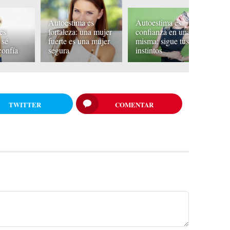
Autoestima es
Autoestima es
A
es
fortaleza: una mujer
confianza en una
de
 sé
fuerte es una mujer
misma: sigue tus
d
confía
segura
instintos
e
TWITTER
COMENTAR