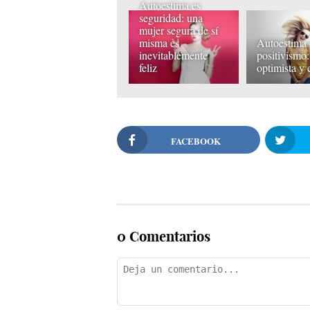
Autoestima es
seguridad: una
mujer segura de sí
misma es
Autoestima 
inevitablemente
positivismo:
feliz
optimista y 
FACEBOOK
0 Comentarios