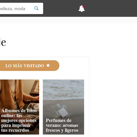
je
LO MÁS VISITADO
Álbumes de fotos
online: las
mejores opciones
Perfumes de
para imprimir
verano: aromas
tus recuerdos
frescos y ligeros