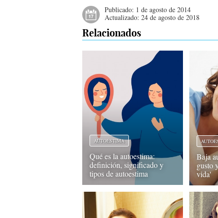
Publicado:
1 de agosto de 2014
Actualizado:
24 de agosto de 2018
Relacionados
AUTOESTIMA
AUTOE
Qué es la autoestima:
Baja a
definición, significado y
gusto 
tipos de autoestima
vida'