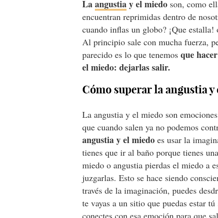
La
angustia
y el miedo
son, como ell
encuentran reprimidas dentro de nosot
cuando inflas un globo? ¡Que estalla!
Al principio sale con mucha fuerza, p
que hacer
parecido es lo que tenemos
el miedo: dejarlas salir.
Cómo superar la angustia y
La angustia y el miedo son emocione
que cuando salen ya no podemos contr
angustia y el miedo
es usar la imagin
tienes que ir al baño porque tienes un
miedo o angustia pierdas el miedo a es
juzgarlas. Esto se hace siendo conscie
través de la imaginación, puedes desd
te vayas a un sitio que puedas estar tú 
conectes con esa emoción para que salg