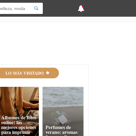
LO MÁS VISITADO
Álbumes de fotos
online: las
mejores opciones
Perfumes de
para imprimir
verano: aromas