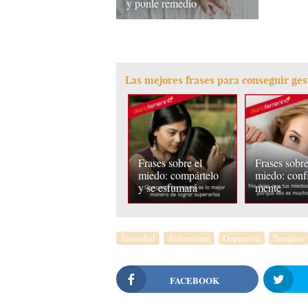
y ponle remedio
Las mejores frases para conseguir ges
Frases sobre el
Frases sobre
miedo: compártelo
miedo: confí
y se esfumará
mente
Ansiedad
Autoestima
Depresión
Terapias
FACEBOOK