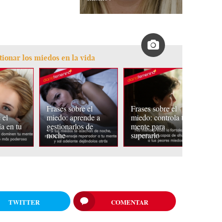
tionar los miedos en la vida
Frases sobre el
Frases sobre el
 el
miedo: aprende a
miedo: controla tu
Fr
a en tu
gestionarlos de
mente para
m
noche
superarlo
sa
TWITTER
COMENTAR