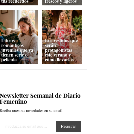
tus recuerdos
frescos y ligeros
Libros
Los vestidos que
románticos
serán
juveniles que ya
protagonistas
tienen serie o
este verano y
película
cómo llevarlos
Newsletter Semanal de Diario
Femenino
Reciba nuestras novedades en su email