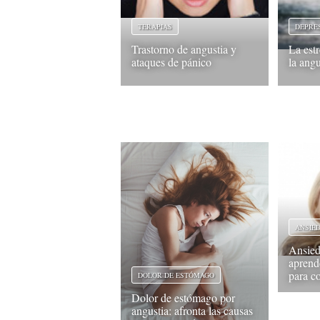
TERAPIAS
DEPRE
Trastorno de angustia y
La estr
ataques de pánico
la angu
ANSIE
Ansied
aprende
para c
DOLOR DE ESTÓMAGO
Dolor de estómago por
angustia: afronta las causas