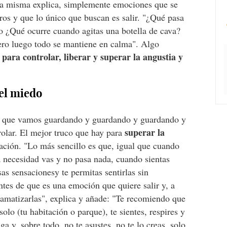
a misma explica, simplemente emociones que se
ros y que lo único que buscan es salir. "¿Qué pasa
 o ¿Qué ocurre cuando agitas una botella de cava?
ero luego todo se mantiene en calma". Algo
 para controlar, liberar y superar la angustia y
 el miedo
s que vamos guardando y guardando y guardando y
superar la
olar. El mejor truco que hay para
ación. "Lo más sencillo es que, igual que cuando
a necesidad vas y no pasa nada, cuando sientas
as sensacionesy te permitas sentirlas sin
ntes de que es una emoción que quiere salir y, a
ramatizarlas", explica y añade: "Te recomiendo que
solo (tu habitación o parque), te sientes, respires y
a y, sobre todo, no te asustes, no te lo creas, solo