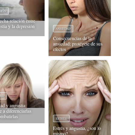
SIÓN
echa relación entre
stia y la depresión
ANSIEDAD
Consecuencias de la
ansiedad: protégete de sus
efectos
DAD
ad y angustia:
 a diferenciarlas
ombatirlas
ESTRÉS
Estrés y angustia, ¿son lo
mismo?