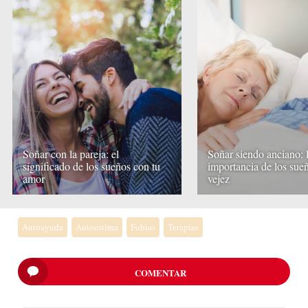
Soñar con la pareja: el
Soñar siendo anciano: 
significado de los sueños con tu
importancia de los sueñ
amor
vejez
Autoayuda
Autoestima
Fobias
Terapias
COMENTAR