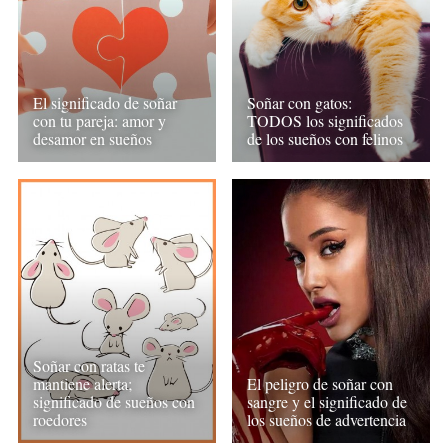
El significado de soñar
Soñar con gatos:
con tu pareja: amor y
TODOS los significados
desamor en sueños
de los sueños con felinos
Soñar con ratas te
mantiene alerta;
El peligro de soñar con
significado de sueños con
sangre y el significado de
roedores
los sueños de advertencia