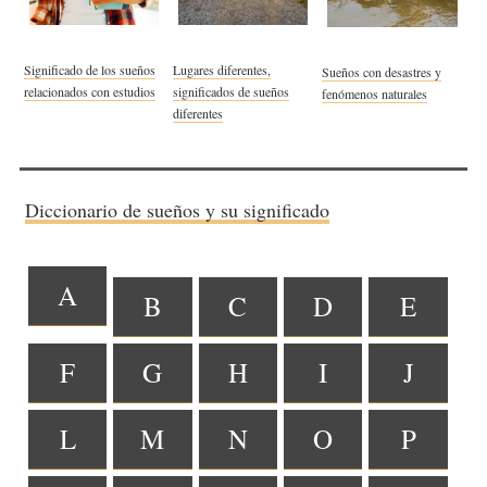
Significado de los sueños
Lugares diferentes,
Sueños con desastres y
relacionados con estudios
significados de sueños
fenómenos naturales
diferentes
Diccionario de sueños y su significado
A
B
C
D
E
F
G
H
I
J
L
M
N
O
P