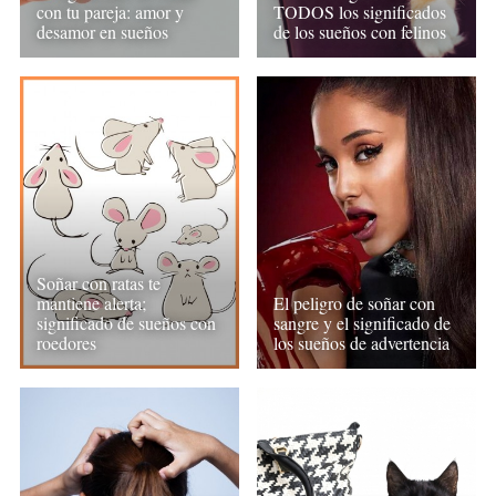
con tu pareja: amor y
TODOS los significados
desamor en sueños
de los sueños con felinos
Soñar con ratas te
mantiene alerta;
El peligro de soñar con
significado de sueños con
sangre y el significado de
roedores
los sueños de advertencia