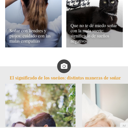
Que no te dé miedo soñar
Soñar con liendres y
con la mala suerte:
piojos: cuidado con las
significado de sueños
malas compañías
negativos
El significado de los sueños: distintas maneras de soñar
Ad