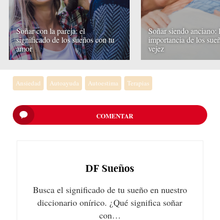
Soñar con la pareja: el
Soñar siendo anciano: 
significado de los sueños con tu
importancia de los sueñ
amor
vejez
Ansiedad
Autoayuda
Autoestima
Terapias
COMENTAR
DF
Sueños
Busca el significado de tu sueño en nuestro
diccionario onírico. ¿Qué significa soñar
con…