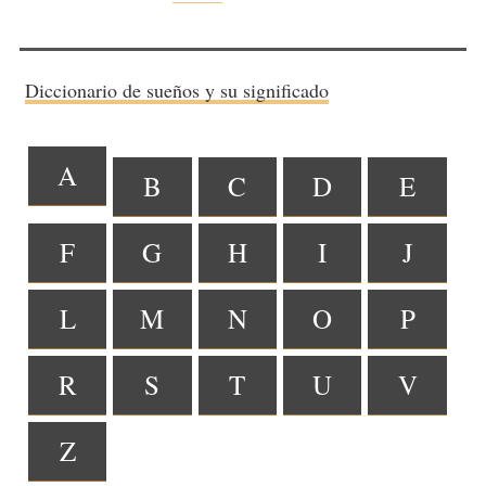
Diccionario de sueños y su significado
A
B
C
D
E
F
G
H
I
J
L
M
N
O
P
R
S
T
U
V
Z