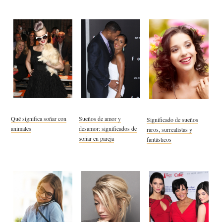
Qué significa soñar con
Sueños de amor y
Significado de sueños
animales
desamor: significados de
raros, surrealistas y
soñar en pareja
fantásticos