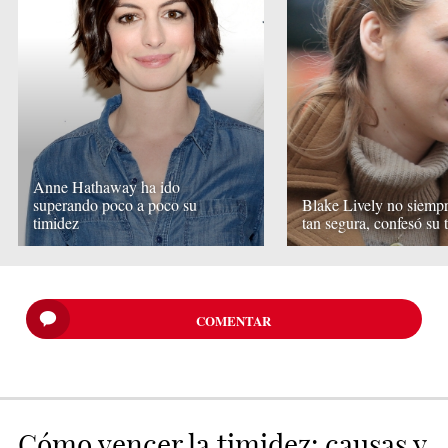
Anne Hathaway ha ido
superando poco a poco su
Blake Lively no siempr
timidez
tan segura, confesó su 
COMENTAR
Cómo vencer la timidez: causas y