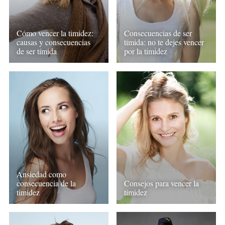
Cómo vencer la timidez:
Consecuencias de ser
causas y consecuencias
tímida: no te dejes vencer
de ser tímida
por la timidez
Ansiedad como
consecuencia de la
Consejos para vencer la
timidez
timidez