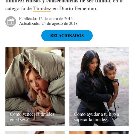
timidez: causas y consecuencias de ser tímida
, en la
categoría de
Timidez
en Diario Femenino.
Publicado:
12 de enero de 2015
Actualizado:
24 de agosto de 2018
RELACIONADOS
Cómo vencer la timidez
Cómo ayudar a tu hijo a
en el sexo
superar la timidez