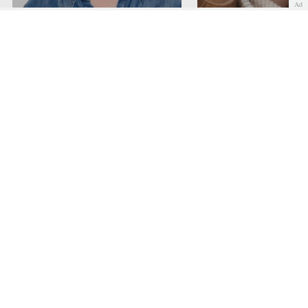
Ad
Anne Hathaway ha ido
superando poco a poco su
Blake Lively no siempr
timidez
tan segura, confesó su 
COMENTAR
Quiénes somos
Cookies
Política de privacidad
Aviso Legal