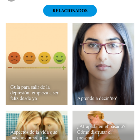
RELACIONADOS
Guía para salir de la
depresión: empieza a ser
feliz desde ya
Aprende a decir 'no'
¿Atrapada en el pasado?
Aspectos de la vida que
Cómo disfrutar el
más nos preocupan
presente