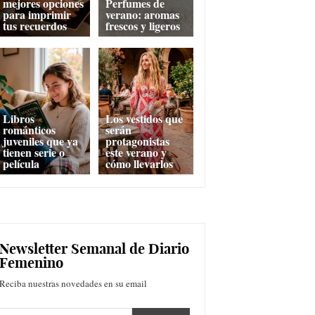
mejores opciones
Perfumes de
para imprimir
verano: aromas
tus recuerdos
frescos y ligeros
Libros
Los vestidos que
románticos
serán
juveniles que ya
protagonistas
tienen serie o
este verano y
película
cómo llevarlos
Newsletter Semanal de Diario
Femenino
Reciba nuestras novedades en su email