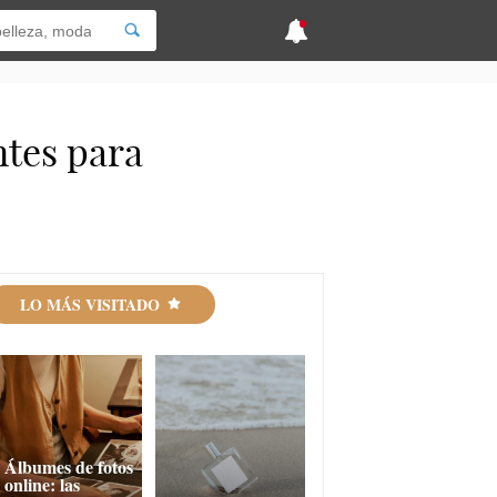
ntes para
LO MÁS VISITADO
Álbumes de fotos
online: las