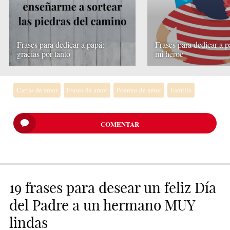
Frases para dedicar a papá:
Frases para dedicar a p
gracias por tanto
mi héroe
Cartas de amor
Frases de amor
Poemas de amor
Familia
COMENTAR
19 frases para desear un feliz Día
del Padre a un hermano MUY
lindas