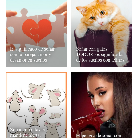
El significado de soñar
Soñar con gatos:
con tu pareja: amor y
TODOS los significados
desamor en sueños
de los sueños con felinos
Soñar con ratas te
mantiene alerta;
El peligro de soñar con