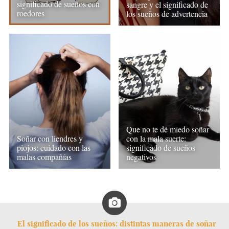
significado de sueños con
sangre y el significado de
roedores
los sueños de advertencia
Que no te dé miedo soñar
Soñar con liendres y
con la mala suerte:
piojos: cuidado con las
significado de sueños
malas compañías
negativos
El significado de los sueños: distintas maneras de soñar