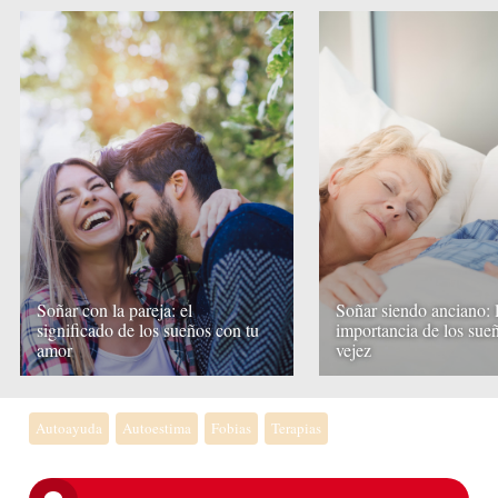
Soñar con la pareja: el
Soñar siendo anciano: 
significado de los sueños con tu
importancia de los sueñ
amor
vejez
Autoayuda
Autoestima
Fobias
Terapias