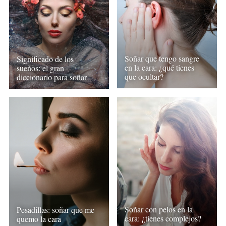
Soñar que tengo sangre
Significado de los
en la cara: ¿qué tienes
sueños: el gran
que ocultar?
diccionario para soñar
Soñar con pelos en la
Pesadillas: soñar que me
cara: ¿tienes complejos?
quemo la cara