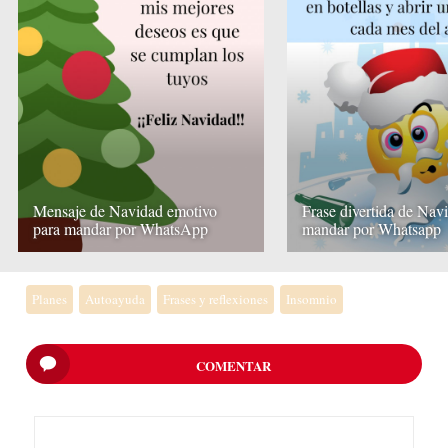
Mensaje de Navidad emotivo
Frase divertida de Nav
para mandar por WhatsApp
mandar por Whatsapp
Planes
Autoayuda
Frases y reflexiones
Insomnio
COMENTAR