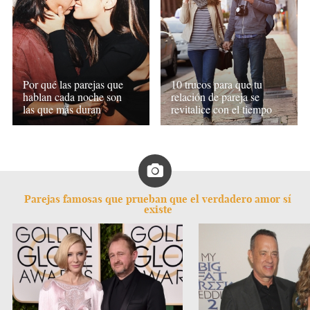
Por qué las parejas que
10 trucos para que tu
hablan cada noche son
relación de pareja se
las que más duran
revitalice con el tiempo
Parejas famosas que prueban que el verdadero amor sí
existe