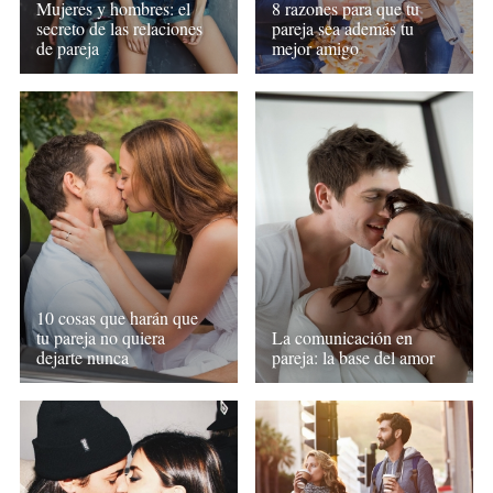
Mujeres y hombres: el
8 razones para que tu
secreto de las relaciones
pareja sea además tu
de pareja
mejor amigo
10 cosas que harán que
tu pareja no quiera
La comunicación en
dejarte nunca
pareja: la base del amor