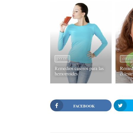
DOLOR
COLES
Remedios caseros para las
Remedi
hemorroides
coleste
FACEBOOK