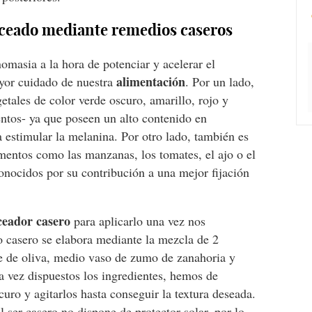
nceado mediante remedios caseros
omasia a la hora de potenciar y acelerar el
alimentación
yor cuidado de nuestra
. Por un lado,
etales de color verde oscuro, amarillo, rojo y
entos- ya que poseen un alto contenido en
 estimular la melanina. Por otro lado, también es
entos como las manzanas, los tomates, el ajo o el
onocidos por su contribución a una mejor fijación
eador casero
para aplicarlo una vez nos
 casero se elabora mediante la mezcla de 2
e de oliva, medio vaso de zumo de zanahoria y
 vez dispuestos los ingredientes, hemos de
curo y agitarlos hasta conseguir la textura deseada.
 ser casero no dispone de protector solar, por lo