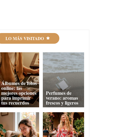
LO MÁS VISITADO
Álbumes de fotos
online: las
mejores opciones
Perfumes de
para imprimir
verano: aromas
tus recuerdos
frescos y ligeros