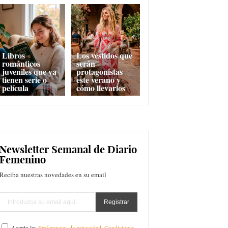
Libros
Los vestidos que
románticos
serán
juveniles que ya
protagonistas
tienen serie o
este verano y
película
cómo llevarlos
Newsletter Semanal de Diario
Femenino
Reciba nuestras novedades en su email
Acepto las
Preferencias de privacidad
,
Condiciones