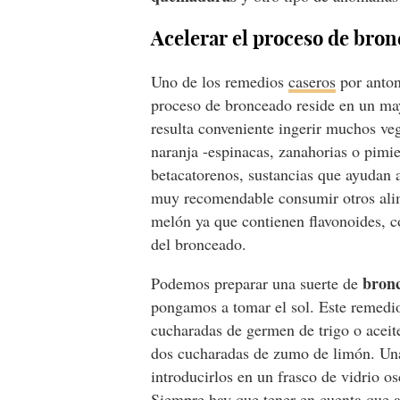
Acelerar el proceso de bro
Uno de los remedios
caseros
por anton
proceso de bronceado reside en un ma
resulta conveniente ingerir muchos veg
naranja -espinacas, zanahorias o pimi
betacatorenos, sustancias que ayudan a
muy recomendable consumir otros alim
melón ya que contienen flavonoides, c
del bronceado.
bronc
Podemos preparar una suerte de
pongamos a tomar el sol. Este remedio
cucharadas de germen de trigo o aceit
dos cucharadas de zumo de limón. Una
introducirlos en un frasco de vidrio os
Siempre hay que tener en cuenta que al