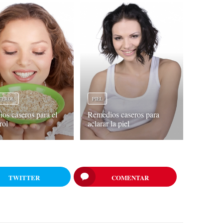
TEROL
PIEL
os caseros para el
Remedios caseros para
rol
aclarar la piel
TWITTER
COMENTAR