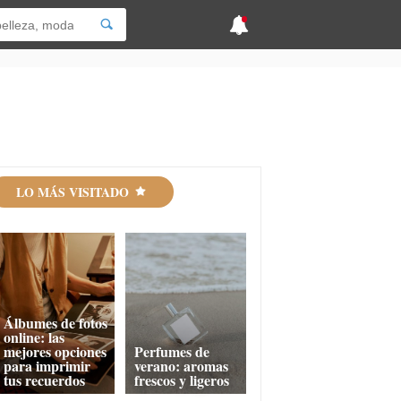
LO MÁS VISITADO
Álbumes de fotos
online: las
mejores opciones
Perfumes de
para imprimir
verano: aromas
tus recuerdos
frescos y ligeros