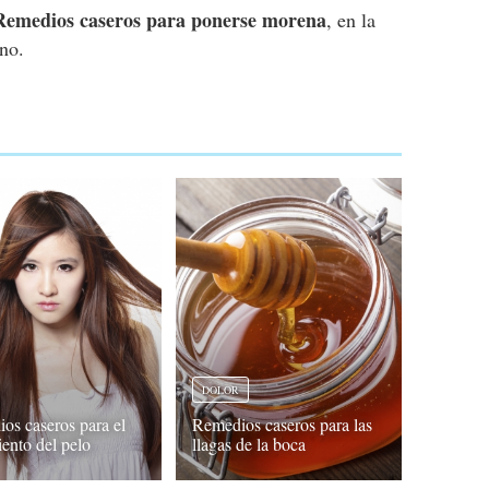
Remedios caseros para ponerse morena
, en la
no.
DOLOR
os caseros para el
Remedios caseros para las
iento del pelo
llagas de la boca