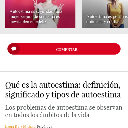
Autoestima es seguridad: una
mujer segura de sí misma es
Autoestima es positivi
inevitablemente feliz
optimista y confía
COMENTAR
Qué es la autoestima: definición,
significado y tipos de autoestima
Los problemas de autoestima se observan
en todos los ámbitos de la vida
Laura Ruiz Mitjana
,
Psicóloga